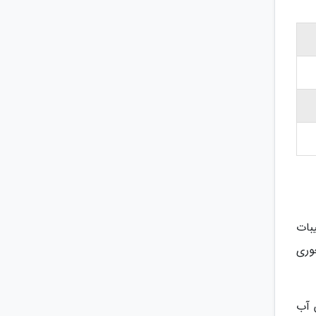
بات
وری
بعد از شیر، 2 قاشق زعفران آب