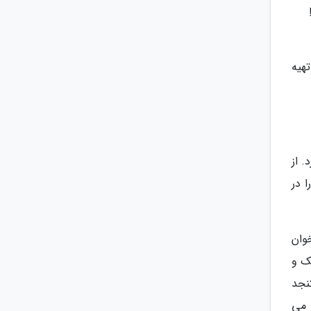
هیه
. از
 در
وان
یک و
نجد
 می