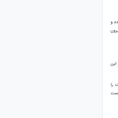
ده و
رون
یم. بعد از این
 را
است